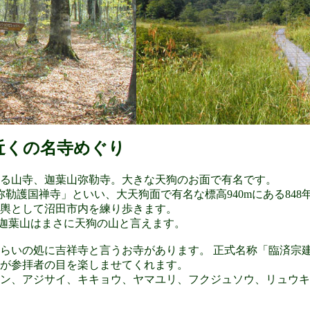
近くの名寺めぐり
る山寺、迦葉山弥勒寺。大きな天狗のお面で有名です。
弥勒護国禅寺」といい、大天狗面で有名な標高940mにある84
輿として沼田市内を練り歩きます。
の迦葉山はまさに天狗の山と言えます。
くらいの処に吉祥寺と言うお寺があります。 正式名称「臨済宗
が参拝者の目を楽しませてくれます。
ン、アジサイ、キキョウ、ヤマユリ、フクジュソウ、リュウキ