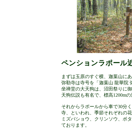
ペンションラポール
まずは玉原のすぐ横、迦葉山にあ
弥勒寺は寺号を「迦葉山 龍華院 
坐禅堂の大天狗は、沼田祭りに御
天狗伝説も有名で、標高1200m
それからラポールから車で30分
寺、といわれ、季節それぞれの花
ミズバショウ、クリンソウ、ボタ
ております。